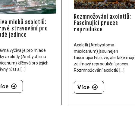
Rozmnožování axolotlů:
živa mloků axolotlů:
Fascinující proces
ravé stravování pro
reprodukce
adé jedince
Axolotli (Ambystoma
ávná výživa je pro mladé
mexicanum) jsou nejen
ky axolotly (Ambystoma
fascinující tvorové, ale také mají
icanum) klíčová pro jejich
zajímavý reprodukční proces.
vný růst a [...]
Rozmnožování axolotlů [...]
íce
Více