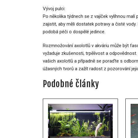
Vývoj pulci:
Po několika týdnech se z vajíček vylíhnou malí pu
zajistit, aby měli dostatek potravy a čisté vod
podobá péči o dospělé jedince.
Rozmnožování axolotlů v akváriu může být fasci
vyžaduje zkušenosti, trpělivost a odpovědnost
vašich axolotlů a případně se poraďte s odbor
úžasných tvorů a zažít radost z pozorování jejic
Podobné články