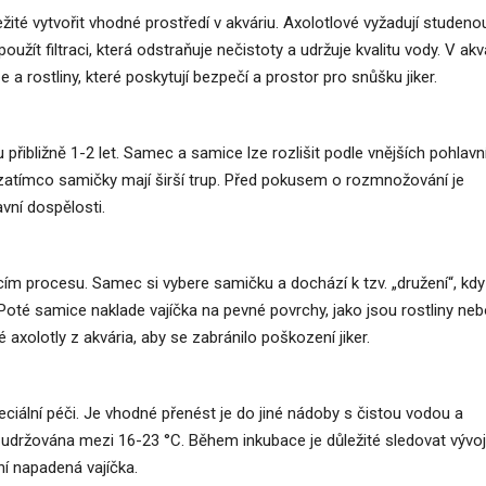
té vytvořit vhodné prostředí v akváriu. Axolotlové vyžadují studeno
žít filtraci, která odstraňuje nečistoty a udržuje kvalitu vody. V akv
 a rostliny, které poskytují bezpečí a prostor pro snůšku jiker.
 přibližně 1-2 let. Samec a samice lze rozlišit podle vnějších pohlavn
 zatímco samičky mají širší trup. Před pokusem o rozmnožování je
avní dospělosti.
ím procesu. Samec si vybere samičku a dochází k tzv. „družení“, kdy
oté samice naklade vajíčka na pevné povrchy, jako jsou rostliny ne
axolotly z akvária, aby se zabránilo poškození jiker.
peciální péči. Je vhodné přenést je do jiné nádoby s čistou vodou a
udržována mezi 16-23 °C. Během inkubace je důležité sledovat vývoj
ní napadená vajíčka.