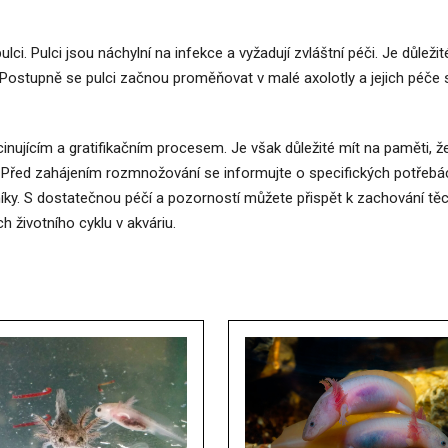
lci. Pulci jsou náchylní na infekce a vyžadují zvláštní péči. Je důležit
y. Postupně se pulci začnou proměňovat v malé axolotly a jejich péče 
nujícím a gratifikačním procesem. Je však důležité mít na paměti, ž
. Před zahájením rozmnožování se informujte o specifických potřebá
níky. S dostatečnou péčí a pozorností můžete přispět k zachování tě
h životního cyklu v akváriu.