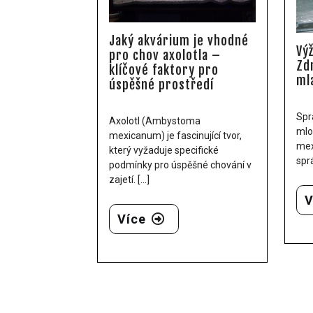
Jaký akvárium je vhodné
Vý
pro chov axolotla –
Zd
klíčové faktory pro
ml
úspěšné prostředí
Spr
Axolotl (Ambystoma
mlo
mexicanum) je fascinující tvor,
mex
který vyžaduje specifické
sprá
podmínky pro úspěšné chování v
zajetí. [...]
V
Více