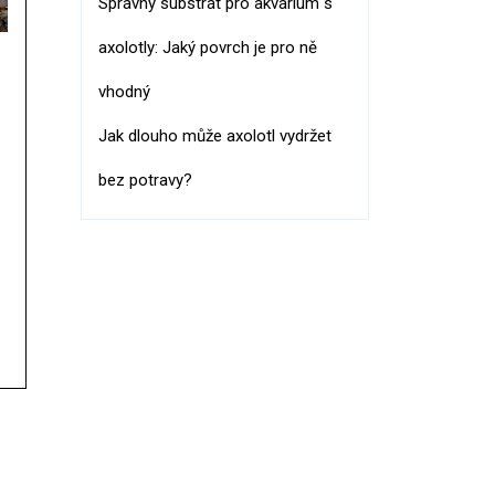
Správný substrát pro akvárium s
axolotly: Jaký povrch je pro ně
vhodný
Jak dlouho může axolotl vydržet
bez potravy?