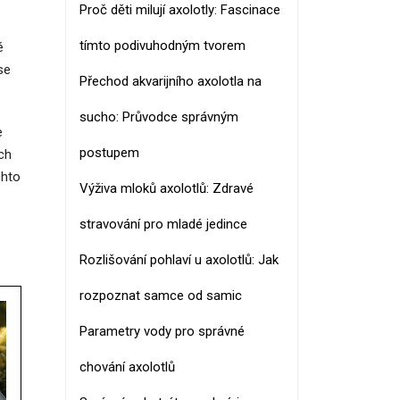
Proč děti milují axolotly: Fascinace
tímto podivuhodným tvorem
é
se
Přechod akvarijního axolotla na
sucho: Průvodce správným
e
postupem
ch
chto
Výživa mloků axolotlů: Zdravé
stravování pro mladé jedince
Rozlišování pohlaví u axolotlů: Jak
rozpoznat samce od samic
Parametry vody pro správné
chování axolotlů