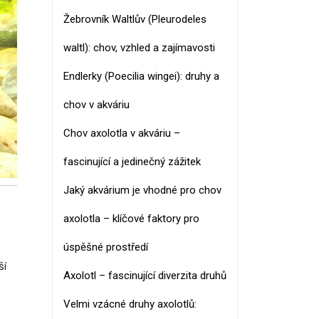
Žebrovník Waltlův (Pleurodeles
waltl): chov, vzhled a zajímavosti
Endlerky (Poecilia wingei): druhy a
chov v akváriu
Chov axolotla v akváriu –
fascinující a jedinečný zážitek
Jaký akvárium je vhodné pro chov
axolotla – klíčové faktory pro
úspěšné prostředí
ší
Axolotl – fascinující diverzita druhů
Velmi vzácné druhy axolotlů: