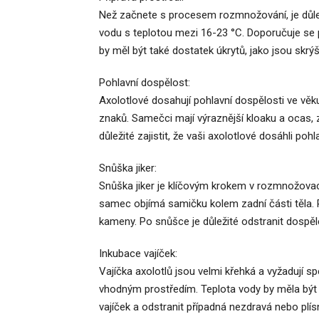
Než začnete s procesem rozmnožování, je důleži
vodu s teplotou mezi 16-23 °C. Doporučuje se pou
by měl být také dostatek úkrytů, jako jsou skrýše
Pohlavní dospělost:
Axolotlové dosahují pohlavní dospělosti ve věku
znaků. Samečci mají výraznější kloaku a ocas,
důležité zajistit, že vaši axolotlové dosáhli pohl
Snůška jiker:
Snůška jiker je klíčovým krokem v rozmnožovac
samec objímá samičku kolem zadní části těla. P
kameny. Po snůšce je důležité odstranit dospělé 
Inkubace vajíček:
Vajíčka axolotlů jsou velmi křehká a vyžadují s
vhodným prostředím. Teplota vody by měla být 
vajíček a odstranit případná nezdravá nebo plís