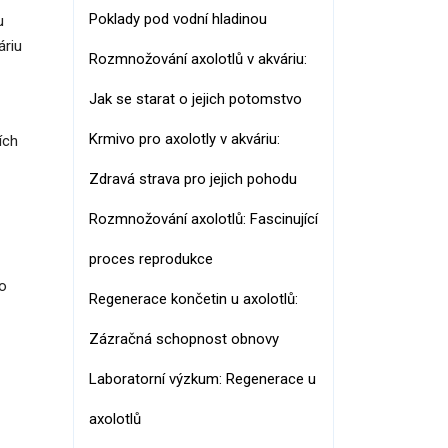
Poklady pod vodní hladinou
u
áriu
Rozmnožování axolotlů v akváriu:
Jak se starat o jejich potomstvo
Krmivo pro axolotly v akváriu:
ích
Zdravá strava pro jejich pohodu
Rozmnožování axolotlů: Fascinující
proces reprodukce
bo
Regenerace končetin u axolotlů:
Zázračná schopnost obnovy
Laboratorní výzkum: Regenerace u
axolotlů