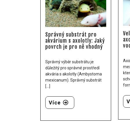
Ve
Správný substrát pro
ax
akvárium s axolotly: Jaký
vo
povrch je pro ně vhodný
Axo
Správný výběr substrátu je
mex
důležitý pro správné prostředí
kte
akvária s akolotly (Ambystoma
sch
mexicanum). Správný substrát
form
[...]
V
Více