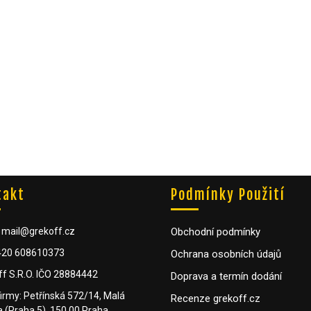
takt
Podmínky Použití
: mail@grekoff.cz
Obchodní podmínky
+420 608610373
Ochrana osobních údajů
ff S.R.O. IČO 28884442
Doprava a termín dodání
firmy: Petřínská 572/14, Malá
Recenze grekoff.cz
 (Praha 5), 150 00 Praha