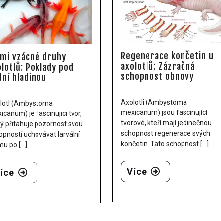
Regenerace končetin u
lmi vzácné druhy
axolotlů: Zázračná
olotlů: Poklady pod
schopnost obnovy
dní hladinou
Axolotli (Ambystoma
lotl (Ambystoma
mexicanum) jsou fascinující
icanum) je fascinující tvor,
tvorové, kteří mají jedinečnou
rý přitahuje pozornost svou
schopnost regenerace svých
opností uchovávat larvální
končetin. Tato schopnost [...]
u po [...]
Více
íce