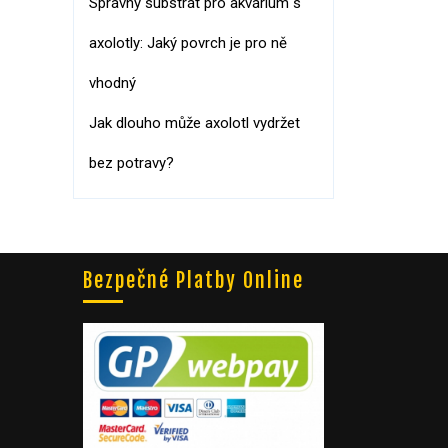
Správný substrát pro akvárium s
axolotly: Jaký povrch je pro ně
vhodný
Jak dlouho může axolotl vydržet
bez potravy?
Bezpečné Platby Online