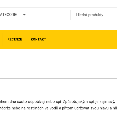
KATEGORIE
RECENZE
KONTAKT
ěhem dne často odpočívají nebo spí. Způsob, jakým spí, je zajímavý,
nádrže nebo na rostlinách ve vodě a přitom udržovat svou hlavu a hř