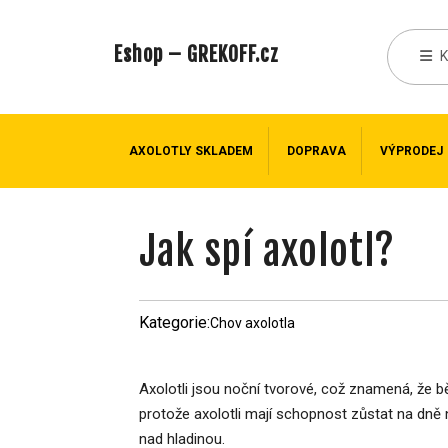
Eshop – GREKOFF.cz
AXOLOTLY SKLADEM
DOPRAVA
VÝPRODEJ
Jak spí axolotl?
Kategorie:
Chov axolotla
Axolotli jsou noční tvorové, což znamená, že b
protože axolotli mají schopnost zůstat na dně 
nad hladinou.