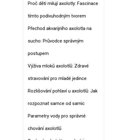
Proč děti milují axolotly: Fascinace
tímto podivuhodným tvorem
Přechod akvarijního axolotla na
sucho: Průvodce správným
postupem
Výživa mloků axolotlů: Zdravé
stravování pro mladé jedince
Rozlišování pohlaví u axolotlů: Jak
rozpoznat samce od samic
Parametry vody pro správné
chování axolotlů