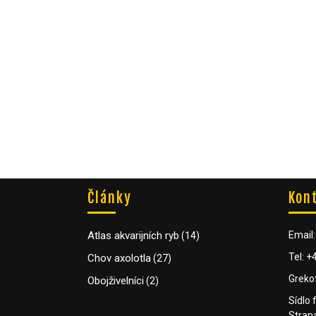
Články
Kon
Atlas akvarijních ryb
Email
(14)
Tel: 
Chov axolotla
(27)
Greko
Obojživelníci
(2)
Sídlo 
Strana