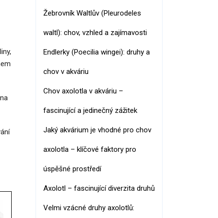
Žebrovník Waltlův (Pleurodeles
waltl): chov, vzhled a zajímavosti
iny,
Endlerky (Poecilia wingei): druhy a
ěhem
chov v akváriu
Chov axolotla v akváriu –
 na
fascinující a jedinečný zážitek
Jaký akvárium je vhodné pro chov
vání
axolotla – klíčové faktory pro
úspěšné prostředí
Axolotl – fascinující diverzita druhů
Velmi vzácné druhy axolotlů: