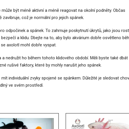
 ale může být méně aktivní a méně reagovat na okolní podněty. Občas
 zavibruje, což je normální pro jejich spánek.
 pro odpočinek a spánek. To zahrnuje poskytnutí úkrytů, jako jsou rostl
v bezpečí a klidu. Dbejte na to, aby bylo akvárium dobře osvětleno b
se axolotl mohl dobře vyspat.
a a nedružit ho během tohoto klidového období. Měli byste také dbát
zné rušivé faktory, které by mohly narušit jeho spánek.
 mít individuální zvyky spojené se spánkem. Důležité je sledovat cho
odlný ve svém prostředí.