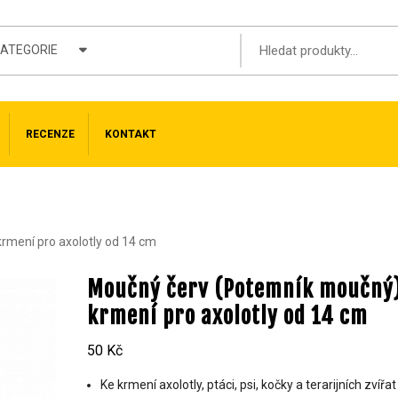
KATEGORIE
RECENZE
KONTAKT
rmení pro axolotly od 14 cm
Moučný červ (Potemník moučný
krmení pro axolotly od 14 cm
50
Kč
Ke krmení axolotly, ptáci, psi, kočky a terarijních zvířat