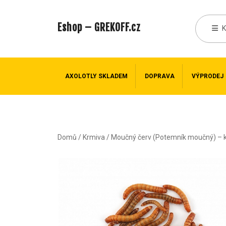
Eshop – GREKOFF.cz
AXOLOTLY SKLADEM
DOPRAVA
VÝPRODEJ
Domů
/
Krmiva
/ Moučný červ (Potemník moučný) – k