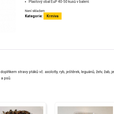
Plastový obal EuP 40-50 kusů v balení.
Není skladem
Kategorie:
Krmiva
lňkem stravy ptáků vč. axolotly, ryb, ještěrek, leguánů, želv, žab, j
 a psů.