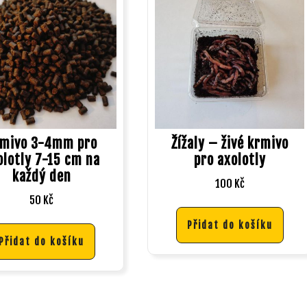
mivo 3-4mm pro
Žížaly – živé krmivo
olotly 7-15 cm na
pro axolotly
každý den
100
Kč
50
Kč
Přidat do košíku
Přidat do košíku