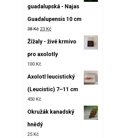
guadalupská - Najas
Guadalupensis 10 cm
38
Kč
23
Kč
Žížaly - živé krmivo
pro axolotly
100
Kč
Axolotl leucistický
(Leucistic) 7–11 cm
450
Kč
Okružák kanadský
hnědý
25
Kč