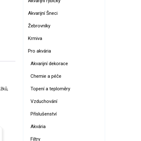
Akvarijní rybičky
Akvarijní Šneci
Žebrovníky
Krmiva
Pro akvária
Akvarijní dekorace
Chemie a péče
Topení a teploměry
ežků,
Vzduchování
Příslušenství
Akvária
Filtry