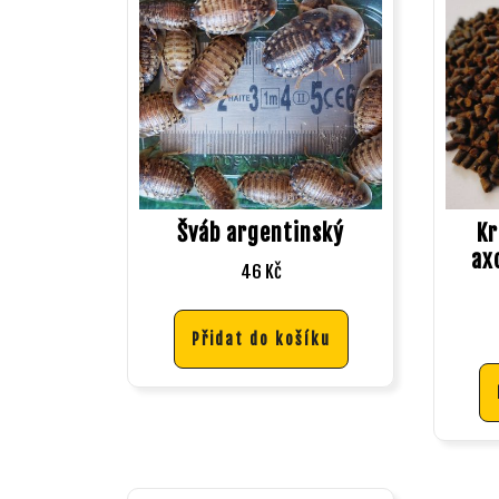
Šváb argentinský
Kr
ax
46
Kč
Přidat do košíku