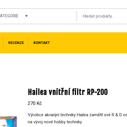
KATEGORIE
RECENZE
KONTAKT
Hailea vnitřní filtr RP-200
270
Kč
Výrobce akvarijní techniky Hailea zaměřil své R & D o
na vývoj nové hobby techniky.