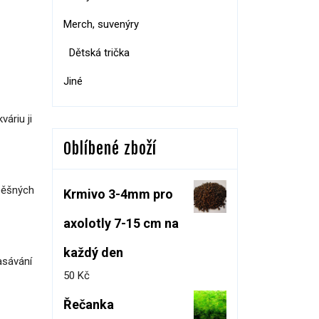
Merch, suvenýry
Dětská trička
Jiné
áriu ji
Oblíbené zboží
spěšných
Krmivo 3-4mm pro
axolotly 7-15 cm na
každý den
asávání
50
Kč
Řečanka