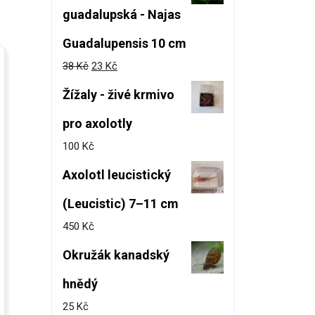
guadalupská - Najas
Guadalupensis 10 cm
38
Kč
23
Kč
Žížaly - živé krmivo
pro axolotly
100
Kč
Axolotl leucistický
(Leucistic) 7–11 cm
450
Kč
Okružák kanadský
hnědý
25
Kč