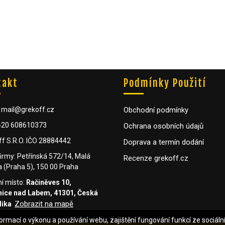
takt
Podmínky Použití
: mail@grekoff.cz
Obchodní podmínky
+420 608610373
Ochrana osobních údajů
ff S.R.O. IČO 28884442
Doprava a termín dodání
firmy: Petřínská 572/14, Malá
Recenze grekoff.cz
 (Praha 5), 150 00 Praha
í místo:
Račiněves 10,
ice nad Labem, 41301, Česká
Zobrazit na mapě
lika
mací o výkonu a používání webu, zajištění fungování funkcí ze sociáln
mací o výkonu a používání webu, zajištění fungování funkcí ze sociáln