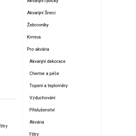
Akvarijní rybičky
Akvarijní Šneci
Žebrovníky
Krmiva
Pro akvária
Akvarijní dekorace
Chemie a péče
Topení a teploměry
Vzduchování
Příslušenství
Akvária
ltry
Filtry