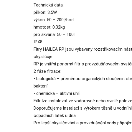
Technická data:
příkon: 3,5W
výkon: 50 – 200l/hod
hmotost: 0,32kg
pro akvária: 50 – 100l
IPX8
Fitry HAILEA RP jsou vybaveny rozstřikovacím násta
okysličuje.
RP je vnitřní ponorný filtr s provzdušňovacím syst
2 fáze filtrace:
• biologická – přeměnou organických sloučenin obsah
bakterií
• chemická – aktivní uhlí
Filtr lze instalovat ve vodorovné nebo svislé poloz
Doporučujeme instalaci s výtokem těsně u vodní hl
odpadních látek u dna.
Pro lepší okysličování a provzdušnění vody připojím