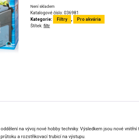
Není skladem
Katalogové číslo:
036981
Kategorie:
Filtry
,
Pro akvária
Štítek:
filtr
 oddělení na vývoj nové hobby techniky. Výsledkem jsou nové vnitřní fi
průtoku a rozstřikovací trubicí na výstupu.