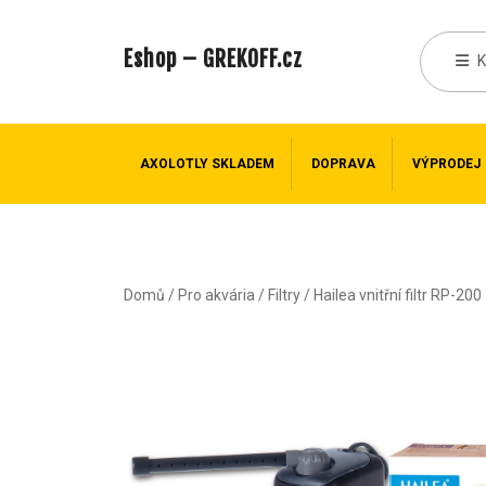
Eshop – GREKOFF.cz
AXOLOTLY SKLADEM
DOPRAVA
VÝPRODEJ
Domů
/
Pro akvária
/
Filtry
/ Hailea vnitřní filtr RP-200