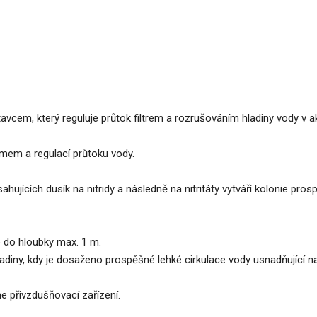
vcem, který reguluje průtok filtrem a rozrušováním hladiny vody v akv
émem a regulací průtoku vody.
ujících dusík na nitridy a následně na nitritáty vytváří kolonie pro
e do hloubky max. 1 m.
adiny, kdy je dosaženo prospěšné lehké cirkulace vody usnadňující n
e přivzdušňovací zařízení.