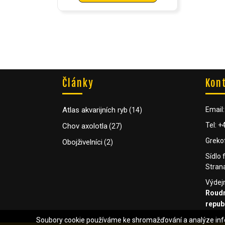
Články
Kon
Atlas akvarijních ryb
Email
(14)
Tel: 
Chov axolotla
(27)
Greko
Obojživelníci
(2)
Sídlo 
Strana
Výdejn
Roudn
repub
Soubory cookie používáme ke shromažďování a analýze infor
Soubory cookie používáme ke shromažďování a analýze infor