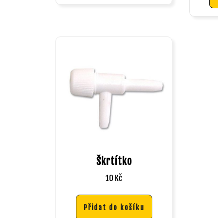
Škrtítko
10
Kč
Přidat do košíku