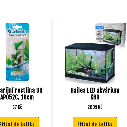
arijní rostlina UH
Hailea LED akvárium
AP052C, 10cm
K60
37
Kč
2809
Kč
Přidat do košíku
Přidat do košíku