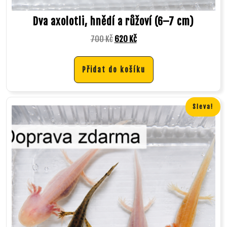
Dva axolotli, hnědí a růžoví (6–7 cm)
700
Kč
620
Kč
Přidat do košíku
Sleva!