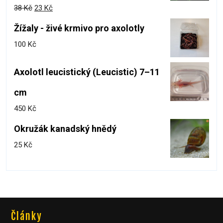
38
Kč
23
Kč
Žížaly - živé krmivo pro axolotly
100
Kč
Axolotl leucistický (Leucistic) 7–11
cm
450
Kč
Okružák kanadský hnědý
25
Kč
Články