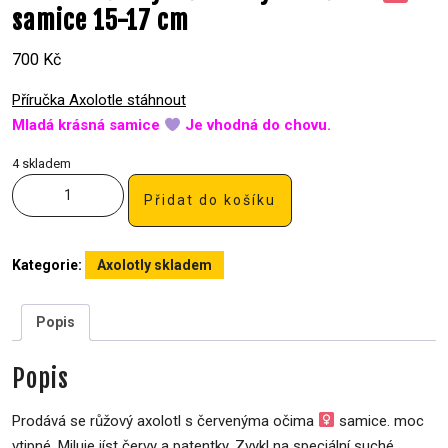
samice 15-17 cm
700
Kč
Příručka Axolotle stáhnout
Mladá
krásná
samice
Je vhodná do chovu.
4 skladem
Přidat do košíku
Kategorie:
Axolotly skladem
Popis
Popis
Prodává se růžový axolotl s červenýma očima
samice. moc
vtipné. Miluje jíst červy a patentky. Zvykl na speciální suché