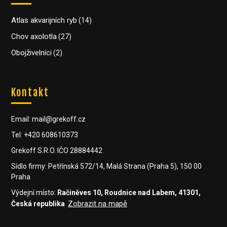
Atlas akvarijních ryb
(14)
Chov axolotla
(27)
Obojživelníci
(2)
Kontakt
Email: mail@grekoff.cz
Tel: +420 608610373
Grekoff S.R.O. IČO 28884442
Sídlo firmy: Petřínská 572/14, Malá Strana (Praha 5), 150 00
Praha
Výdejní místo:
Račiněves 10, Roudnice nad Labem, 41301,
Zobrazit na mapě
Česká republika