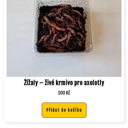
Žížaly – živé krmivo pro axolotly
100
Kč
Přidat do košíku