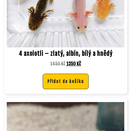
4 axolotli – zlatý, albín, bílý a hnědý
1450
Kč
1350
Kč
Přidat do košíku