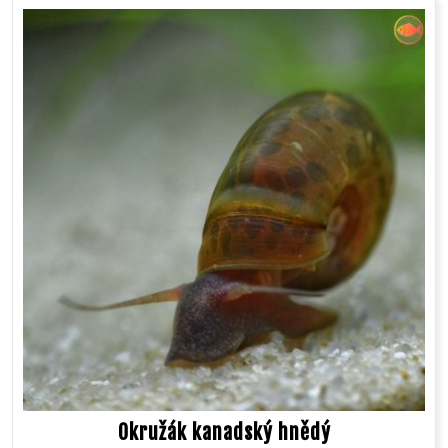
Okružák kanadský hnědý