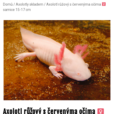
Domů
/
Axolotly skladem
/ Axolotl růžový s červenýma očima
samice 15-17 cm
Axolotl růžový s červenýma očima